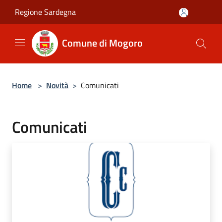
Salta al contenuto principale
Regione Sardegna
Comune di Mogoro
Home
>
Novità
>
Comunicati
Comunicati