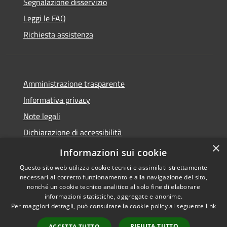
Segnalazione disservizio
Leggi le FAQ
Richiesta assistenza
Amministrazione trasparente
Informativa privacy
Note legali
Dichiarazione di accessibilità
×
Obiettivi di accessibilità
Informazioni sui cookie
Questo sito web utilizza cookie tecnici e assimilati strettamente
necessari al corretto funzionamento e alla navigazione del sito,
nonché un cookie tecnico analitico al solo fine di elaborare
informazioni statistiche, aggregate e anonime.
RSS
Copyright © 2026 • Comune di
Per maggiori dettagli, può consultare la cookie policy al seguente
link
Accessibilità
Mogoro • Powered by
Privacy
Municipium
Accesso
•
RIFIUTA TUTTO
ACCETTA TUTTO