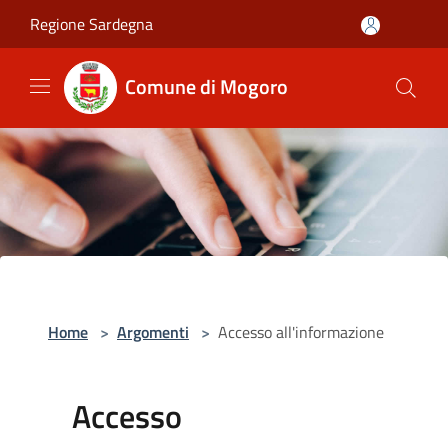
Salta al contenuto principale
Regione Sardegna
Comune di Mogoro
Home
>
Argomenti
>
Accesso all'informazione
Accesso