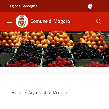
Salta al contenuto principale
Regione Sardegna
Comune di Mogoro
Home
>
Argomenti
>
Mercato