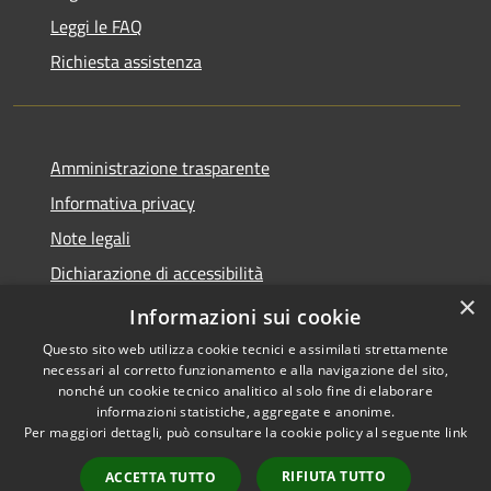
Leggi le FAQ
Richiesta assistenza
Amministrazione trasparente
Informativa privacy
Note legali
Dichiarazione di accessibilità
×
Obiettivi di accessibilità
Informazioni sui cookie
Questo sito web utilizza cookie tecnici e assimilati strettamente
necessari al corretto funzionamento e alla navigazione del sito,
nonché un cookie tecnico analitico al solo fine di elaborare
informazioni statistiche, aggregate e anonime.
RSS
Copyright © 2026 • Comune di
Per maggiori dettagli, può consultare la cookie policy al seguente
link
Accessibilità
Mogoro • Powered by
Privacy
Municipium
Accesso
•
RIFIUTA TUTTO
ACCETTA TUTTO