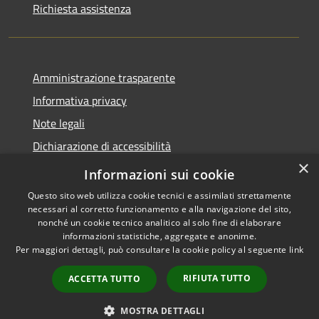
Richiesta assistenza
Amministrazione trasparente
Informativa privacy
Note legali
Dichiarazione di accessibilità
×
Obiettivi di accessibilità
Informazioni sui cookie
Questo sito web utilizza cookie tecnici e assimilati strettamente
necessari al corretto funzionamento e alla navigazione del sito,
nonché un cookie tecnico analitico al solo fine di elaborare
informazioni statistiche, aggregate e anonime.
RSS
Copyright © 2026 • Comune di
Per maggiori dettagli, può consultare la cookie policy al seguente
link
Accessibilità
Mogoro • Powered by
Privacy
Municipium
Accesso
•
RIFIUTA TUTTO
ACCETTA TUTTO
Cookie
redazione
Mappa del sito
MOSTRA DETTAGLI