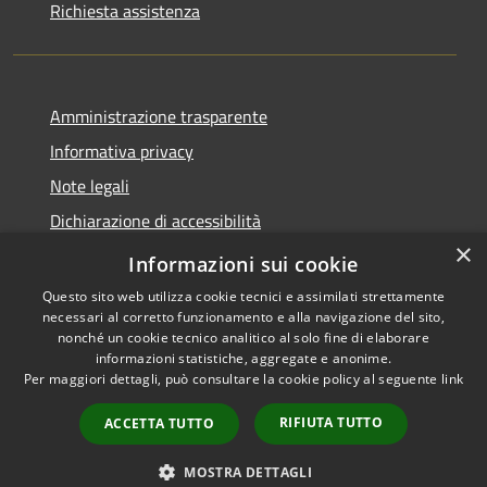
Richiesta assistenza
Amministrazione trasparente
Informativa privacy
Note legali
Dichiarazione di accessibilità
×
Obiettivi di accessibilità
Informazioni sui cookie
Questo sito web utilizza cookie tecnici e assimilati strettamente
necessari al corretto funzionamento e alla navigazione del sito,
nonché un cookie tecnico analitico al solo fine di elaborare
informazioni statistiche, aggregate e anonime.
RSS
Copyright © 2026 • Comune di
Per maggiori dettagli, può consultare la cookie policy al seguente
link
Accessibilità
Mogoro • Powered by
Privacy
Municipium
Accesso
•
RIFIUTA TUTTO
ACCETTA TUTTO
Cookie
redazione
Mappa del sito
MOSTRA DETTAGLI