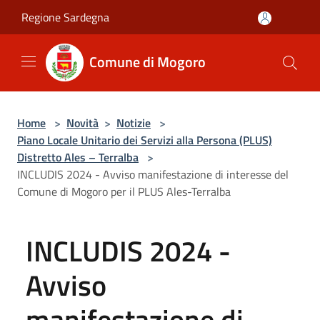
Salta al contenuto principale
Regione Sardegna
Comune di Mogoro
Home
>
Novità
>
Notizie
>
Piano Locale Unitario dei Servizi alla Persona (PLUS)
Distretto Ales – Terralba
>
INCLUDIS 2024 - Avviso manifestazione di interesse del
Comune di Mogoro per il PLUS Ales-Terralba
INCLUDIS 2024 -
Avviso
manifestazione di