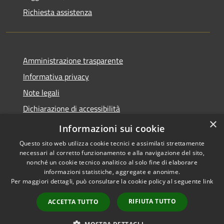
Richiesta assistenza
Amministrazione trasparente
Informativa privacy
Note legali
Dichiarazione di accessibilità
×
Obiettivi di accessibilità
Informazioni sui cookie
Questo sito web utilizza cookie tecnici e assimilati strettamente
necessari al corretto funzionamento e alla navigazione del sito,
nonché un cookie tecnico analitico al solo fine di elaborare
informazioni statistiche, aggregate e anonime.
RSS
Copyright © 2026 • Comune di
Per maggiori dettagli, può consultare la cookie policy al seguente
link
Accessibilità
Mogoro • Powered by
Privacy
Municipium
Accesso
•
RIFIUTA TUTTO
ACCETTA TUTTO
Cookie
redazione
Mappa del sito