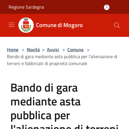
Salta al contenuto principale
Regione Sardegna
Comune di Mogoro
Home
>
Novità
>
Avvisi
>
Comune
>
Bando di gara mediante asta pubblica per l'alienazione di
terreni e fabbricati di proprietà comunale
Bando di gara
mediante asta
pubblica per
l'alienazione di terreni