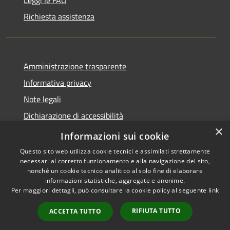
Richiesta assistenza
Amministrazione trasparente
Informativa privacy
Note legali
Dichiarazione di accessibilità
×
Obiettivi di accessibilità
Informazioni sui cookie
Questo sito web utilizza cookie tecnici e assimilati strettamente
necessari al corretto funzionamento e alla navigazione del sito,
nonché un cookie tecnico analitico al solo fine di elaborare
informazioni statistiche, aggregate e anonime.
RSS
Copyright © 2026 • Comune di
Per maggiori dettagli, può consultare la cookie policy al seguente
link
Accessibilità
Mogoro • Powered by
Privacy
Municipium
Accesso
•
RIFIUTA TUTTO
ACCETTA TUTTO
Cookie
redazione