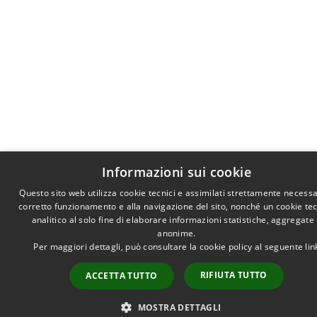
Informazioni sui cookie
Questo sito web utilizza cookie tecnici e assimilati strettamente necessa
corretto funzionamento e alla navigazione del sito, nonché un cookie te
analitico al solo fine di elaborare informazioni statistiche, aggregate
anonime.
Per maggiori dettagli, può consultare la cookie policy al seguente
lin
RIFIUTA TUTTO
ACCETTA TUTTO
MOSTRA DETTAGLI