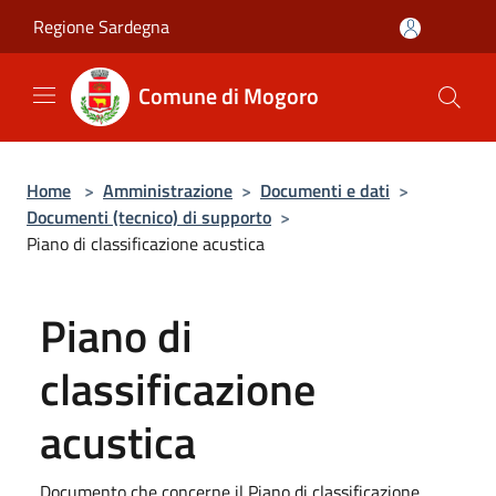
Salta al contenuto principale
Regione Sardegna
Comune di Mogoro
Home
>
Amministrazione
>
Documenti e dati
>
Documenti (tecnico) di supporto
>
Piano di classificazione acustica
Piano di
classificazione
acustica
Documento che concerne il Piano di classificazione