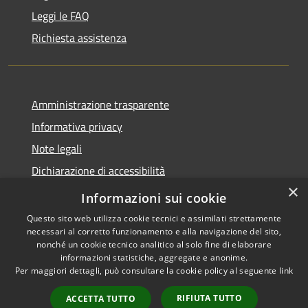
Leggi le FAQ
Richiesta assistenza
Amministrazione trasparente
Informativa privacy
Note legali
Dichiarazione di accessibilità
×
Obiettivi di accessibilità
Informazioni sui cookie
Questo sito web utilizza cookie tecnici e assimilati strettamente
necessari al corretto funzionamento e alla navigazione del sito,
nonché un cookie tecnico analitico al solo fine di elaborare
informazioni statistiche, aggregate e anonime.
RSS
Copyright © 2026 • Comune di
Per maggiori dettagli, può consultare la cookie policy al seguente
link
Accessibilità
Mogoro • Powered by
Privacy
Municipium
Accesso
•
RIFIUTA TUTTO
ACCETTA TUTTO