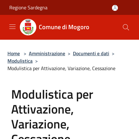
Salta al contenuto principale
Regione Sardegna
Comune di Mogoro
Home
>
Amministrazione
>
Documenti e dati
>
Modulistica
>
Modulistica per Attivazione, Variazione, Cessazione
Modulistica per
Attivazione,
Variazione,
Cessazione