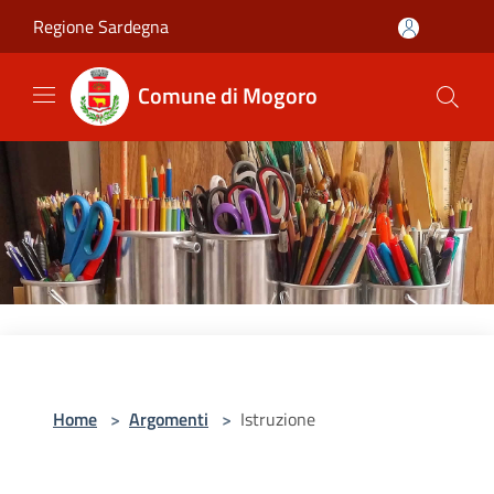
Salta al contenuto principale
Regione Sardegna
Comune di Mogoro
Home
>
Argomenti
>
Istruzione