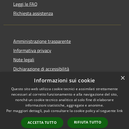
Leggi le FAQ
Richiesta assistenza
Amministrazione trasparente
Informativa privacy
Note legali
Dichiarazione di accessibilità
×
Obiettivi di accessibilità
Informazioni sui cookie
Questo sito web utilizza cookie tecnici e assimilati strettamente
necessari al corretto funzionamento e alla navigazione del sito,
nonché un cookie tecnico analitico al solo fine di elaborare
informazioni statistiche, aggregate e anonime.
RSS
Copyright © 2026 • Comune di
Per maggiori dettagli, può consultare la cookie policy al seguente
link
Accessibilità
Mogoro • Powered by
Privacy
Municipium
Accesso
•
RIFIUTA TUTTO
ACCETTA TUTTO
Cookie
redazione