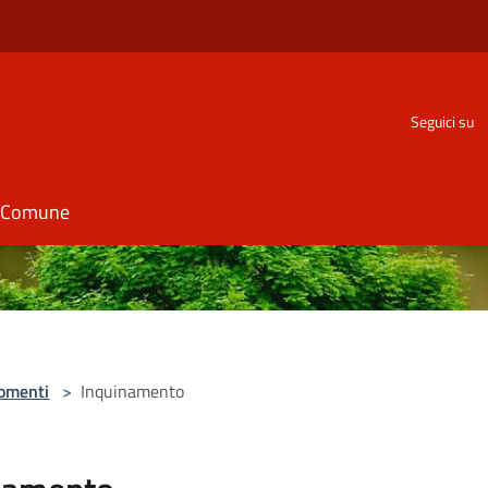
Seguici su
il Comune
omenti
>
Inquinamento