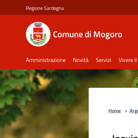
Salta al contenuto principale
Regione Sardegna
Comune di Mogoro
Amministrazione
Novità
Servizi
Vivere 
Home
>
Arg