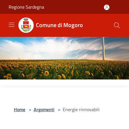
Salta al contenuto principale
Regione Sardegna
Comune di Mogoro
Home
>
Argomenti
>
Energie rinnovabili