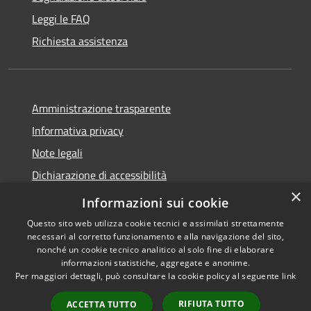
Leggi le FAQ
Richiesta assistenza
Amministrazione trasparente
Informativa privacy
Note legali
Dichiarazione di accessibilità
×
Obiettivi di accessibilità
Informazioni sui cookie
Questo sito web utilizza cookie tecnici e assimilati strettamente
necessari al corretto funzionamento e alla navigazione del sito,
nonché un cookie tecnico analitico al solo fine di elaborare
informazioni statistiche, aggregate e anonime.
RSS
Copyright © 2026 • Comune di
Per maggiori dettagli, può consultare la cookie policy al seguente
link
Accessibilità
Mogoro • Powered by
Privacy
Municipium
Accesso
•
RIFIUTA TUTTO
ACCETTA TUTTO