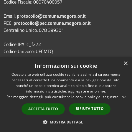
Codice Fiscale: 00070400957
Email:
protocollo@comune.mogoro.or.it
PEC:
protocollo@pec.comune.mogoro.or.it
Centralino Unico: 078 399301
Codice IPA: c_f272
Codice Univoco: UFCMTQ
×
Informazioni sui cookie
Questo sito web utilizza cookie tecnici e assimilati strettamente
Prenotazione appuntamento
necessari al corretto funzionamento e alla navigazione del sito,
nonché un cookie tecnico analitico al solo fine di elaborare
Segnalazione disservizio
informazioni statistiche, aggregate e anonime.
Leggi le FAQ
Per maggiori dettagli, può consultare la cookie policy al seguente
link
Richiesta assistenza
RIFIUTA TUTTO
ACCETTA TUTTO
MOSTRA DETTAGLI