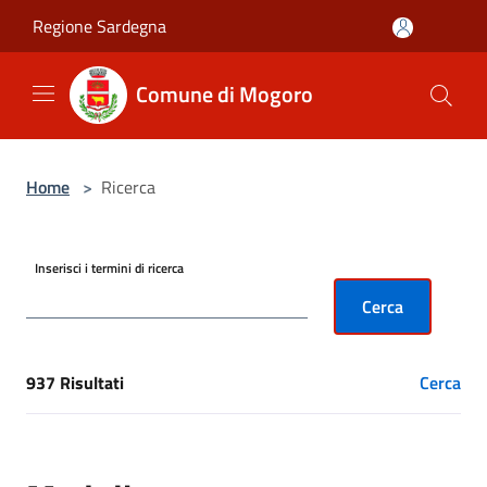
Salta al contenuto principale
Regione Sardegna
Comune di Mogoro
Home
>
Ricerca
Inserisci i termini di ricerca
Cerca
937 Risultati
Cerca
[results] Risultati