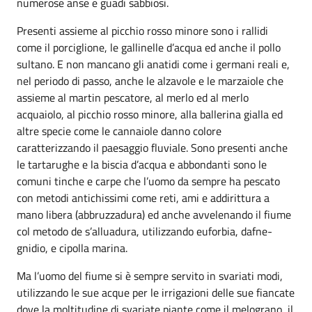
numerose anse e guadi sabbiosi.
Presenti assieme al picchio rosso minore sono i rallidi
come il porciglione, le gallinelle d’acqua ed anche il pollo
sultano. E non mancano gli anatidi come i germani reali e,
nel periodo di passo, anche le alzavole e le marzaiole che
assieme al martin pescatore, al merlo ed al merlo
acquaiolo, al picchio rosso minore, alla ballerina gialla ed
altre specie come le cannaiole danno colore
caratterizzando il paesaggio fluviale. Sono presenti anche
le tartarughe e la biscia d’acqua e abbondanti sono le
comuni tinche e carpe che l’uomo da sempre ha pescato
con metodi antichissimi come reti, ami e addirittura a
mano libera (abbruzzadura) ed anche avvelenando il fiume
col metodo de s’alluadura, utilizzando euforbia, dafne-
gnidio, e cipolla marina.
Ma l’uomo del fiume si è sempre servito in svariati modi,
utilizzando le sue acque per le irrigazioni delle sue fiancate
dove la moltitudine di svariate piante come il melograno, il