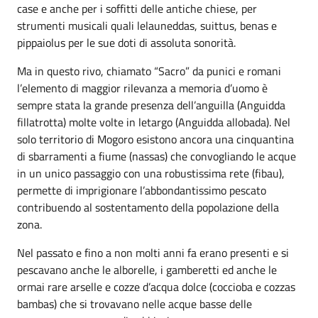
case e anche per i soffitti delle antiche chiese, per
strumenti musicali quali lelauneddas, suittus, benas e
pippaiolus per le sue doti di assoluta sonorità.
Ma in questo rivo, chiamato “Sacro” da punici e romani
l’elemento di maggior rilevanza a memoria d’uomo è
sempre stata la grande presenza dell’anguilla (Anguidda
fillatrotta) molte volte in letargo (Anguidda allobada). Nel
solo territorio di Mogoro esistono ancora una cinquantina
di sbarramenti a fiume (nassas) che convogliando le acque
in un unico passaggio con una robustissima rete (fibau),
permette di imprigionare l’abbondantissimo pescato
contribuendo al sostentamento della popolazione della
zona.
Nel passato e fino a non molti anni fa erano presenti e si
pescavano anche le alborelle, i gamberetti ed anche le
ormai rare arselle e cozze d’acqua dolce (coccioba e cozzas
bambas) che si trovavano nelle acque basse delle