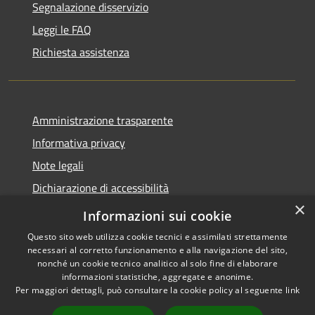
Segnalazione disservizio
Leggi le FAQ
Richiesta assistenza
Amministrazione trasparente
Informativa privacy
Note legali
Dichiarazione di accessibilità
×
Obiettivi di accessibilità
Informazioni sui cookie
Questo sito web utilizza cookie tecnici e assimilati strettamente
necessari al corretto funzionamento e alla navigazione del sito,
nonché un cookie tecnico analitico al solo fine di elaborare
informazioni statistiche, aggregate e anonime.
RSS
Copyright © 2026 • Comune di
Per maggiori dettagli, può consultare la cookie policy al seguente
link
Accessibilità
Mogoro • Powered by
Privacy
Municipium
Accesso