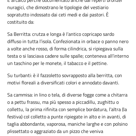
nuragici, che dimostrano le tipologie del vestiario
sopratutto indossato dai ceti medi e dai pastori. È
costituito da:
Sa Berritta: crutza e longa è l’antico copricapo sardo
diffuso in tutta l’isola. Confezionata in orbace o panno nero
a volte anche rosso, di forma cilindrica, si ripiegava sulla
testa o si lasciava cadere sulle spalle; conteneva all’interno
un taschino per le monete, il tabacco e il pettine.
Su turbanti: è il fazzoletto sovrapposto alla berritta, con
motivi floreali a diversificati colori e annodato davanti.
Sa cammisa: in lino o tela, di diverse fogge come a chitarra
o a pettu frassu, ma più spesso a piccadillu, zughittu o
collettu, la prima rifinita con semplice bordatura, l’altra (la
festiva) col colletto a punte ripiegate in alto e in avanti, di
taglia abbondante, vaporosa, maniche larghe e con polsino
plissettato o aggraziato da un pizzo che veniva