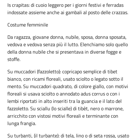
Is crapitas: di cuoio leggero per i giorni festivi e ferradas
indossate assieme anche ai gambali al posto delle crazzas.
Costume femminile
Da ragazza, giovane donna, nubile, sposa, donna sposata,
vedova e vedova senza più il lutto. Elenchiamo solo quello
della donna nubile che si presentava in diverse fogge e
stoffe.
Su muccadori (fazzoletto): copricapo semplice di tibet
bianco, con ricami floreali, usato sciolto o legato sotto il
mento. Su muccadori quadrato, di colore giallo, con motivi
floreali si usava sciolto o annodato adus corrus o con i
lembi riportati in alto inseriti tra la guancia e il lato del
fazzoletto. Su sciallu (lo scialle) di tibèt, nero o marrone,
arricchito con vistosi motivi floreali e terminante con
lunga frangia.
Su turbanti, (il turbante): di tela, lino o di seta rossa, usato