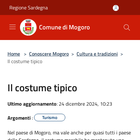
Salta al contenuto principale
Regione Sardegna
Comune di Mogoro
Home
>
Conoscere Mogoro
>
Cultura e tradizioni
>
Il costume tipico
Il costume tipico
Ultimo aggiornamento
: 24 dicembre 2024, 10:23
Argomenti
:
Turismo
Nel paese di Mogoro, ma vale anche per quasi tutti i paese
della Sardegna, il costume maschile ha mantenuto una