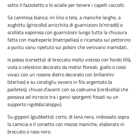
sotto il fazzoletto o lo scialle per tenere i capelli raccolti.
Sa cammisa bianca: ini lino o tela, a maniche larghe, a
zughittu (girocollo) arricchita di guarnizioni (s’ntradò) o
scollata vaporosa con guarnizioni lungo tutta la chiusura
fatta con madreperle (matripellas) o ricamata sul pettorino
a puntu vanu ripetuto sui polsini che venivano inamidati..
Is pabas (corsetto): di broccato molto vistoso con fondo lillà,
viola o celestino decorato da motivi floreali, giallo o rossi
vivaci con un rosone dietro decorato con brillantini
(sterlias) e su coratigliu ovvero in filo argentato (a
pailletes), chiuso d’avanti con sa codruena (cordicella) che
passava ad incrocio tra i ganci sporgenti fissati su un
supporto rigido(scialoppu).
Su gipponi (giubbetto): corto, di lana nera, indossato sopra
la camicia e il corsetto con mezze maniche, elaborato in
broccato o raso nero.