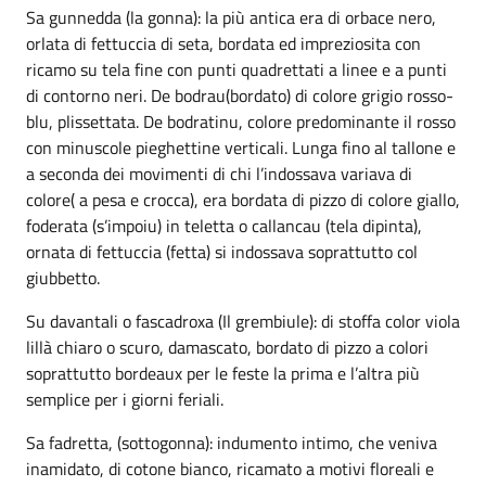
Sa gunnedda (la gonna): la più antica era di orbace nero,
orlata di fettuccia di seta, bordata ed impreziosita con
ricamo su tela fine con punti quadrettati a linee e a punti
di contorno neri. De bodrau(bordato) di colore grigio rosso-
blu, plissettata. De bodratinu, colore predominante il rosso
con minuscole pieghettine verticali. Lunga fino al tallone e
a seconda dei movimenti di chi l’indossava variava di
colore( a pesa e crocca), era bordata di pizzo di colore giallo,
foderata (s’impoiu) in teletta o callancau (tela dipinta),
ornata di fettuccia (fetta) si indossava soprattutto col
giubbetto.
Su davantali o fascadroxa (Il grembiule): di stoffa color viola
lillà chiaro o scuro, damascato, bordato di pizzo a colori
soprattutto bordeaux per le feste la prima e l’altra più
semplice per i giorni feriali.
Sa fadretta, (sottogonna): indumento intimo, che veniva
inamidato, di cotone bianco, ricamato a motivi floreali e