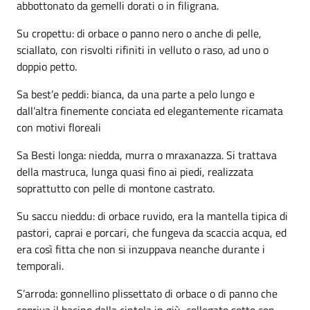
abbottonato da gemelli dorati o in filigrana.
Su cropettu: di orbace o panno nero o anche di pelle,
sciallato, con risvolti rifiniti in velluto o raso, ad uno o
doppio petto.
Sa best’e peddi: bianca, da una parte a pelo lungo e
dall’altra finemente conciata ed elegantemente ricamata
con motivi floreali
Sa Besti longa: niedda, murra o mraxanazza. Si trattava
della mastruca, lunga quasi fino ai piedi, realizzata
soprattutto con pelle di montone castrato.
Su saccu nieddu: di orbace ruvido, era la mantella tipica di
pastori, caprai e porcari, che fungeva da scaccia acqua, ed
era così fitta che non si inzuppava neanche durante i
temporali.
S’arroda: gonnellino plissettato di orbace o di panno che
copriva il bacino dalla cintola in giù, collegato sotto con