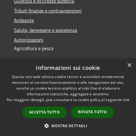
Giustizia e sicurezza pubblica
Tributi,finanze e contravvenzioni
Ambiente
Salute, benessere e assistenza
Autorizzazioni
Agricoltura e pesca
×
NOVITÀ
Informazioni sui cookie
Notizie
Questo sito web utilizza cookie tecnici e assimilati strettamente
necessari al corretto funzionamento e alla navigazione del sito,
Comunicati
nonché un cookie tecnico analitico al solo fine di elaborare
informazioni statistiche, aggregate e anonime.
Avvisi
Per maggiori dettagli, può consultare la cookie policy al seguente
link
VIVERE IL COMUNE
RIFIUTA TUTTO
ACCETTA TUTTO
Luoghi
MOSTRA DETTAGLI
Eventi