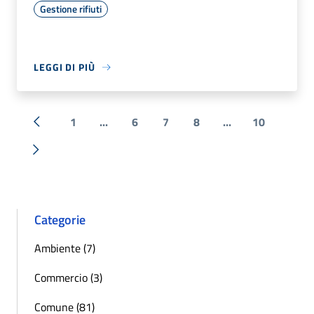
Gestione rifiuti
LEGGI DI PIÙ
1
...
6
7
8
...
10
« Precedente
Successiva »
Categorie
Ambiente (7)
Commercio (3)
Comune (81)