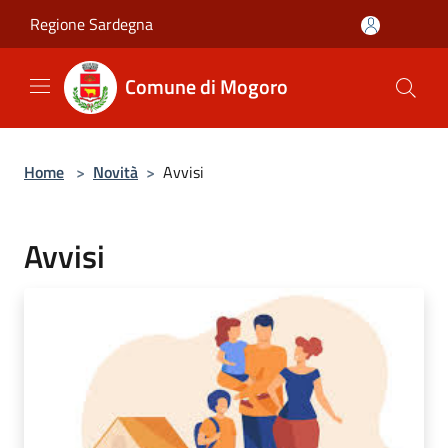
Salta al contenuto principale
Regione Sardegna
Comune di Mogoro
Home
>
Novità
>
Avvisi
Avvisi