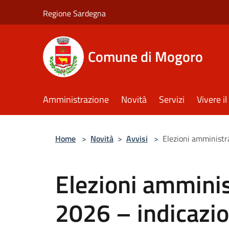
Salta al contenuto principale
Regione Sardegna
Comune di Mogoro
Amministrazione
Novità
Servizi
Vivere 
Home
>
Novità
>
Avvisi
>
Elezioni amministra
Elezioni amminis
2026 – indicazion