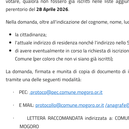
votare, qualora non fossero già iscritti nelle liste aggi
perentorio del
28 Aprile 2026
.
Nella domanda, oltre all'indicazione del cognome, nome, luo
la cittadinanza;
l'attuale indirizzo di residenza nonché l'indirizzo nello S
di avere eventualmente in corso la richiesta di iscrizi
Comune (per coloro che non vi siano già iscritti);
La domanda, firmata e munita di copia di documento di i
tramite una delle seguenti modalità:
PEC:
.protoco@pec.comune.mogoro.or.it
·
E MAIL:
protocollo@comune.mogoro.or.it
/anagrafe@
·
LETTERA RACCOMANDATA indirizzata a: COM
·
MOGORO