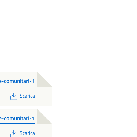
e-comunitari-1
PDF
Scarica
e-comunitari-1
PDF
Scarica