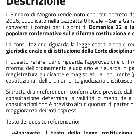
Descrizione
Il Sindaco di Mogoro rende noto che, con decreto d
2026, pubblicato nella Gazzetta Ufficiale – Serie Gen
convocati i comizi per i giorni di
Domenica 22 e lu
popolare confermativo sulla riforma costituzionale d
La consultazione riguarda la legge costituzionale r
giurisdizionale e di istituzione della Corte disciplinar
Il quesito referendario riguarda l’approvazione o il 
riforma dell’ordinamento giudiziario e riguarda in pa
magistratura giudicante e magistratura requirente (pub
costituzionali dell’ordinamento giudiziario e istituisc
Si tratta di un referendum confermativo previsto dall’a
consultazione determina la validità o meno della 
consultazioni non è previsto alcun quorum di partecip
maggioranza dei voti espressi.
Testo del quesito referendario:
«Approvate il testo della legge costituzion