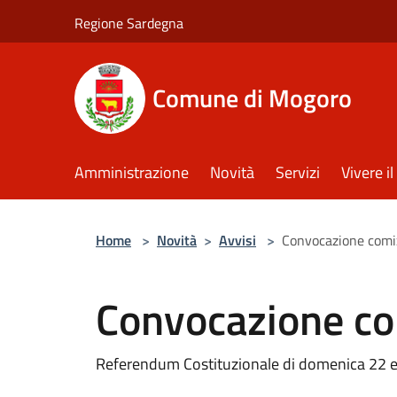
Salta al contenuto principale
Regione Sardegna
Comune di Mogoro
Amministrazione
Novità
Servizi
Vivere 
Home
>
Novità
>
Avvisi
>
Convocazione comi
Convocazione co
Referendum Costituzionale di domenica 22 e