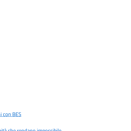
ni con BES
rmità che rendano impossibile