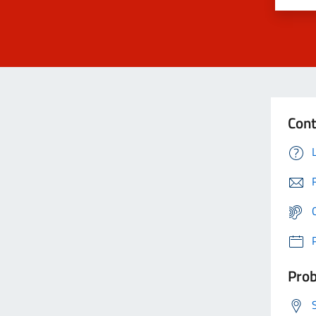
Cont
Prob