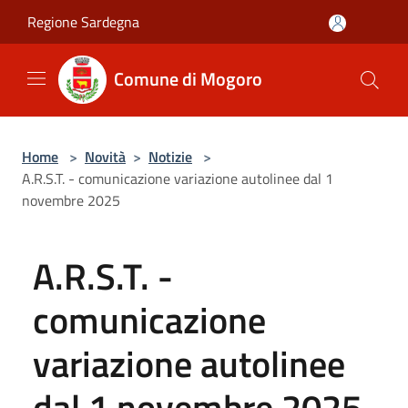
Salta al contenuto principale
Regione Sardegna
Comune di Mogoro
Home
>
Novità
>
Notizie
>
A.R.S.T. - comunicazione variazione autolinee dal 1
novembre 2025
A.R.S.T. -
comunicazione
variazione autolinee
dal 1 novembre 2025