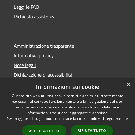
Leggi le FAQ
Richiesta assistenza
Amministrazione trasparente
Informativa privacy
Note legali
Dichiarazione di accessibilità
×
Obiettivi di accessibilità
Informazioni sui cookie
Questo sito web utilizza cookie tecnici e assimilati strettamente
necessari al corretto funzionamento e alla navigazione del sito,
nonché un cookie tecnico analitico al solo fine di elaborare
informazioni statistiche, aggregate e anonime.
RSS
Copyright © 2026 • Comune di
Per maggiori dettagli, può consultare la cookie policy al seguente
link
Accessibilità
Mogoro • Powered by
Privacy
Municipium
Accesso
•
RIFIUTA TUTTO
ACCETTA TUTTO