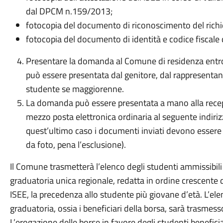
dal DPCM n.159/2013;
fotocopia del documento di riconoscimento del richie
fotocopia del documento di identità e codice fiscale 
Presentare la domanda al Comune di residenza ent
può essere presentata dal genitore, dal rappresentan
studente se maggiorenne.
La domanda può essere presentata a mano alla rece
mezzo posta elettronica ordinaria al seguente indiri
quest’ultimo caso i documenti inviati devono essere
da foto, pena l’esclusione).
Il Comune trasmetterà l’elenco degli studenti ammissibili
graduatoria unica regionale, redatta in ordine crescente d
ISEE, la precedenza allo studente più giovane d’età. L’ele
graduatoria, ossia i beneficiari della borsa, sarà trasmess
L’erogazione delle borse in favore degli studenti benefici