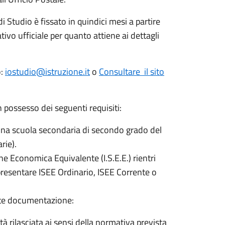
 di Studio è fissato in quindici mesi a partire
tivo ufficiale per quanto attiene ai dettagli
o:
iostudio@istruzione.it
o
Consultare il sito
 possesso dei seguenti requisiti:
n una scuola secondaria di secondo grado del
rie).
one Economica Equivalente (I.S.E.E.) rientri
 presentare ISEE Ordinario, ISEE Corrente o
nte documentazione:
tà rilasciata ai sensi della normativa prevista