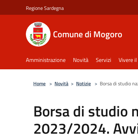
Salta al contenuto principale
Regione Sardegna
Comune di Mogoro
Amministrazione
Novità
Servizi
Vivere 
Home
>
Novità
>
Notizie
>
Borsa di studio n
Borsa di studio n
2023/2024. Avv