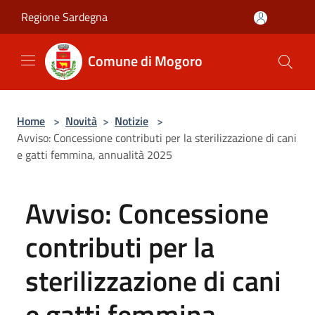
Salta al contenuto principale
Regione Sardegna
Comune di Mogoro
Home
>
Novità
>
Notizie
>
Avviso: Concessione contributi per la sterilizzazione di cani
e gatti femmina, annualità 2025
Avviso: Concessione
contributi per la
sterilizzazione di cani
e gatti femmina,