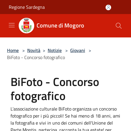
Salta al contenuto principale
Regione Sardegna
Comune di Mogoro
Home
>
Novità
>
Notizie
>
Giovani
>
BiFoto - Concorso fotografico
BiFoto - Concorso
fotografico
L'associazione culturale BiFoto organizza un concorso
fotografico per i più piccoli! Se hai meno di 18 anni, ami
la fotografia e vivi in uno dei comuni dell'Unione del
Parte Montis, partecipa, racconta la tua estate! per