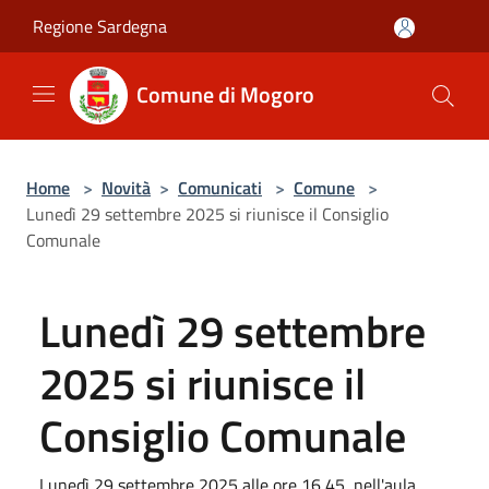
Salta al contenuto principale
Regione Sardegna
Comune di Mogoro
Home
>
Novità
>
Comunicati
>
Comune
>
Lunedì 29 settembre 2025 si riunisce il Consiglio
Comunale
Lunedì 29 settembre
2025 si riunisce il
Consiglio Comunale
Lunedì 29 settembre 2025 alle ore 16,45, nell'aula