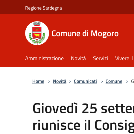
Salta al contenuto principale
Regione Sardegna
Comune di Mogoro
Amministrazione
Novità
Servizi
Vivere 
Home
>
Novità
>
Comunicati
>
Comune
>
G
Giovedì 25 sett
riunisce il Cons