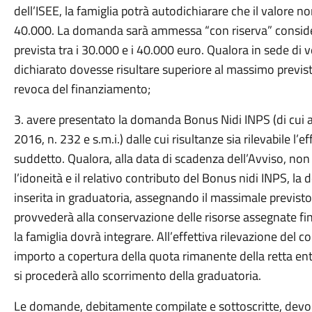
dell’ISEE, la famiglia potrà autodichiarare che il valore n
40.000. La domanda sarà ammessa “con riserva” consider
prevista tra i 30.000 e i 40.000 euro. Qualora in sede di v
dichiarato dovesse risultare superiore al massimo previsto,
revoca del finanziamento;
3. avere presentato la domanda Bonus Nidi INPS (di cui 
2016, n. 232 e s.m.i.) dalle cui risultanze sia rilevabile l
suddetto. Qualora, alla data di scadenza dell’Avviso, non 
l’idoneità e il relativo contributo del Bonus nidi INPS, 
inserita in graduatoria, assegnando il massimale previsto
provvederà alla conservazione delle risorse assegnate fin
la famiglia dovrà integrare. All’effettiva rilevazione del
importo a copertura della quota rimanente della retta entr
si procederà allo scorrimento della graduatoria.
Le domande, debitamente compilate e sottoscritte, dev