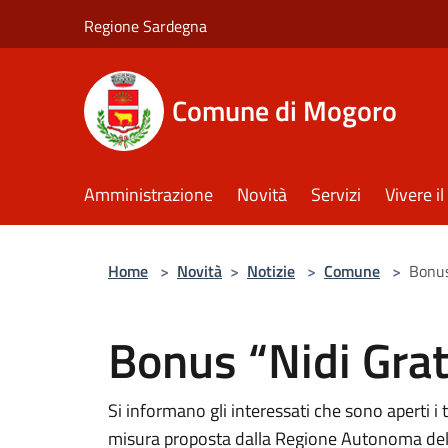
Salta al contenuto principale
Regione Sardegna
Comune di Mogoro
Amministrazione
Novità
Servizi
Vivere 
Home
>
Novità
>
Notizie
>
Comune
>
Bonus
Bonus “Nidi Gra
Si informano gli interessati che sono aperti i 
misura proposta dalla Regione Autonoma del