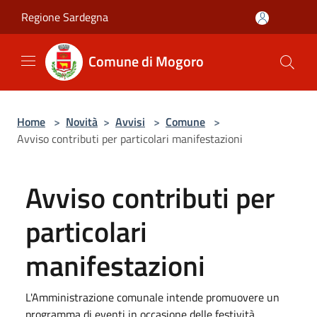
Salta al contenuto principale
Regione Sardegna
Comune di Mogoro
Home
>
Novità
>
Avvisi
>
Comune
>
Avviso contributi per particolari manifestazioni
Avviso contributi per
particolari
manifestazioni
L'Amministrazione comunale intende promuovere un
programma di eventi in occasione delle festività