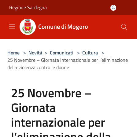
Salta al contenuto principale
Regione Sardegna
Comune di Mogoro
Home
>
Novità
>
Comunicati
>
Cultura
>
25 Novembre – Giornata internazionale per l’eliminazione
della violenza contro le donne
25 Novembre –
Giornata
internazionale per
l’eliminazione della